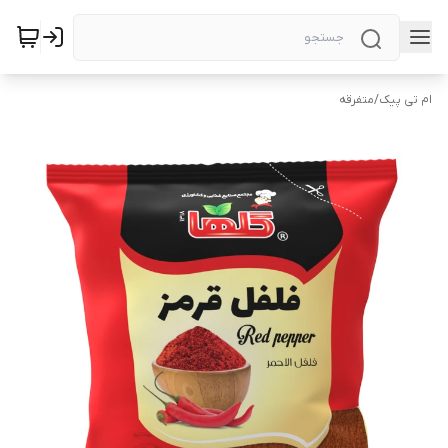
ام تی پیک
/
متفرقه