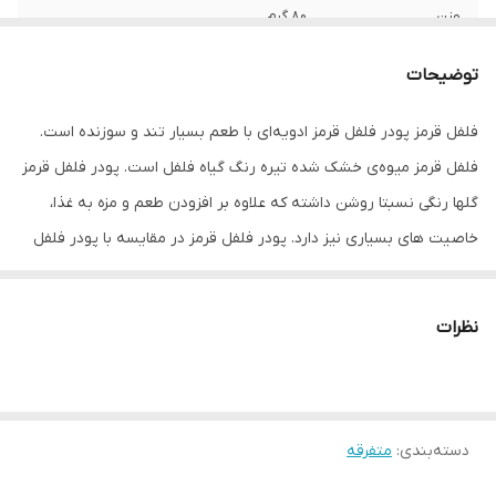
وزن
80 گرم
توضیحات
فلفل قرمز پودر فلفل قرمز ادویه‌ای با طعم بسیار تند و سوزنده است.
فلفل قرمز میوه‌ی خشک شده تیره رنگ گیاه فلفل است. پودر فلفل قرمز
گلها رنگی نسبتا روشن داشته که علاوه بر افزودن طعم و مزه به غذا،
خاصیت‌ های بسیاری نیز دارد. پودر فلفل قرمز در مقایسه با پودر فلفل
سیاه، عطر کمتری داشته و از تندی به نسبت بیشتری برخوردار است..
شرکت‌ «گلها» طی فرایندی کاملا بهداشتی این محصول را تولید و عرضه
نظرات
کرده است. این محصول از کیفیت بسیار بالایی برخورار بوده و کاملا
یکدست و تمیز است. از جمله خواص و کاربرد فلفل قرمز فلفل قرمز
سرشار از ویتامین C بوده که موجب افزایش قدرت ایمنی بدن، استحکام
دسته‌بندی
:
متفرقه
لثه‌ها و دندان‌ها می‌شود خاصیت آنتی اکسیدانی داشته و اثر شیمیایی
موادی که به بافت‌های بدن آسیب می‌رسانند را خنثی می‌کند. همچنین