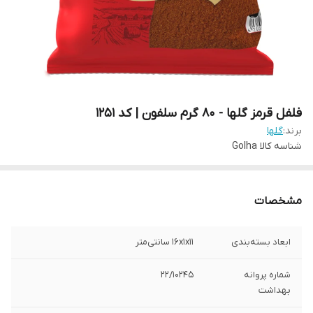
فلفل قرمز گلها - 80 گرم سلفون | کد 1251
برند:
گلها
شناسه کالا
Golha
مشخصات
ابعاد بسته‌بندی
16x1x11 سانتی‌متر
شماره پروانه
22/10245
بهداشت