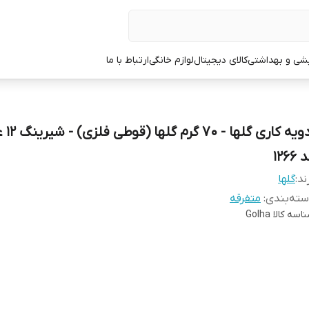
یشی و بهداشتی
کالای دیجیتال
لوازم خانگی
ارتباط با ما
ادویه کار
1266
ند:
گلها
ته‌بندی
:
متفرقه
اسه کالا
Golha