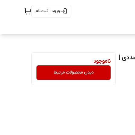
ورود | ثبت‌نام
ی گلها - 70 گرم گلها (قوطی فلزی) - شیرینگ 12 عددی |
ناموجود
دیدن محصولات مرتبط