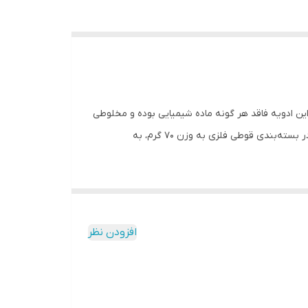
این ادویه فاقد هر گونه ماده شیمیایی بوده و مخلوطی
از پودر دارچین، پودر سیر، پودر تخم گشنیز، پودر فلفل قرمز و ادویه‌های دیگر است. شما می‌توانید برای خرید ادویه کاری خانواده گلها در بسته‌بندی قوطی فلزی به وزن ۷۰ گرم، به
افزودن نظر