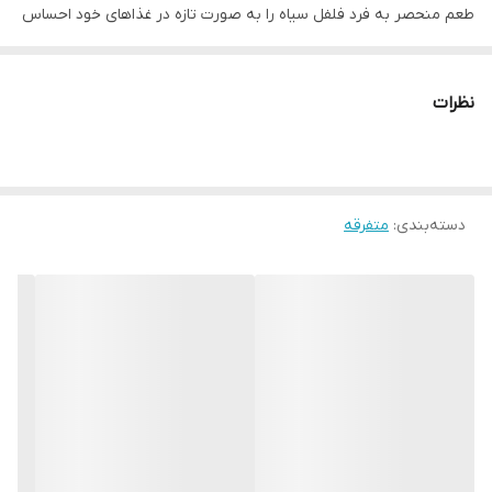
طعم منحصر به فرد فلفل سیاه را به صورت تازه در غذاهای خود احساس
کنید، دان فلفل سیاه گلها این تجربه را در اختیار شما قرار خواهد داد.
وزن: 40 گرم
نظرات
وزن بسته ‌بندی: 42 گرم
ابعاد بسته‌ بندی: ۱۲x۴x۴ سانتی‌متر
نوع محصول:
ادویه های آسیابی
دسته‌بندی
:
متفرقه
توضیحات بیشتر محصول
به دنبال ادویه ای هستید که طعم و عطری اصیل به غذاهایتان
ببخشد؟
دان فلفل سیاه گلها
را امتحان کنید! این ادویه از مرغوب ‌ترین
دانه ‌های فلفل سیاه تهیه شده و عطری تند و تیز و طعمی گرم و
گزنده دارد که می‌تواند هر غذایی را به یک شاهکار آشپزی تبدیل کند.
دان فلفل سیاه گلها نه تنها طعم دهنده‌ای عالی برای غذاهایتان است،
بلکه خواص سلامتی فراوانی نیز دارد. این ادویه سرشار از
آنتی‌اکسیدان‌ها است که به تقویت سیستم ایمنی بدن و مبارزه با