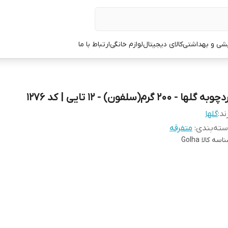
یشی و بهداشتی
کالای دیجیتال
لوازم خانگی
ارتباط با ما
وبه گلها - 200 گرم(سلفون) - 12 تایی | کد 1276
ند:
گلها
ته‌بندی
:
متفرقه
اسه کالا
Golha