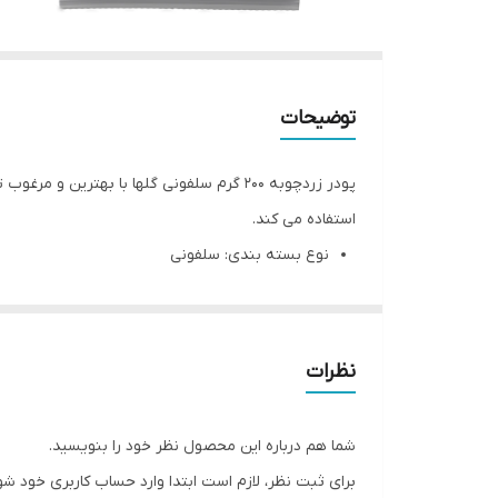
توضیحات
پودر زردچوبه 200 گرم سلفونی گلها با بهت
استفاده می کند.
نوع بسته بندی: سلفونی
وزن: 200 گرم
ابعاد بسته بندی: ۲۰x۱x۱۵ سانتی‌متر
توضیحات بیشتر محصول
نظرات
معرفی محصول:
زردچوبه یکی از پرکاربردترین ادویه‌جات در وعده‌ها
شما هم درباره این محصول نظر خود را بنویسید.
پخت غذای ایرانی باشید یا غذای فرنگی، به هر حال 
برای ثبت نظر، لازم است ابتدا وارد حساب کاربری خود شو