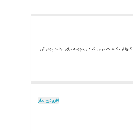
زی گلها از باکیفیت ترین گیاه زردچوبه برای تولید پودر آن
افزودن نظر
 بسیار منحصر به فردی داشته و فرقی ندارد در حال
 و طعم دلنشین، رنگ و لعاب خوبی به غذا می‌بخشد.