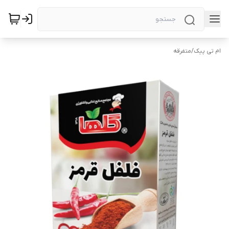
ام تی پیک
/
متفرقه