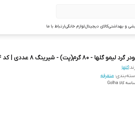
یشی و بهداشتی
کالای دیجیتال
لوازم خانگی
ارتباط با ما
ر گرد لیمو گلها - 80 گرم(پت) - شیرینگ 8 عددی | کد 1294
ند:
گلها
ته‌بندی
:
متفرقه
اسه کالا
Golha