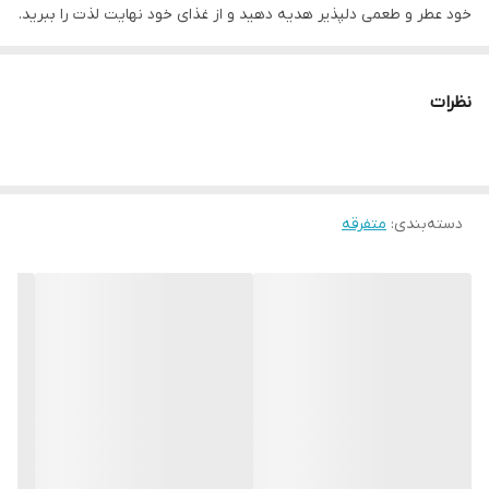
خود عطر و طعمی دلپذیر هدیه دهید و از غذای خود نهایت لذت را ببرید.
وزن محصول: 100 گرم
وزن بسته بندی: 110 گرم
نظرات
ابعاد بسته بندی: ۳x۱۱x۱۴ سانتی‌متر
نوع محصول:
سیر و پیاز گلها
نوع بسته بندی: پلی پروپیلن
دسته‌بندی
:
متفرقه
توضیحات بیشتر محصول
اگر شما هم جزء آن دسته از افرادی هستید که از پوست کندن و خرد
کردن سیر خوشتان نمی‌آید یا مشغله کاری به شما این اجازه را
نمی‌دهد که برای غذاهایتان سیر داغ درست کنید، گلها به کمک شما
می‌آید!
دیگر بدون اتلاف وقت و نگرانی از بابت بهداشتی بودن محصول، سیر
داغ را از گلها تهیه کنید. مجتمع صنایع غذایی و کشاورزی گلها با در
نظر گرفتن نیاز مصرف کنندگان محصول کاربردی سیر داغ خشک را