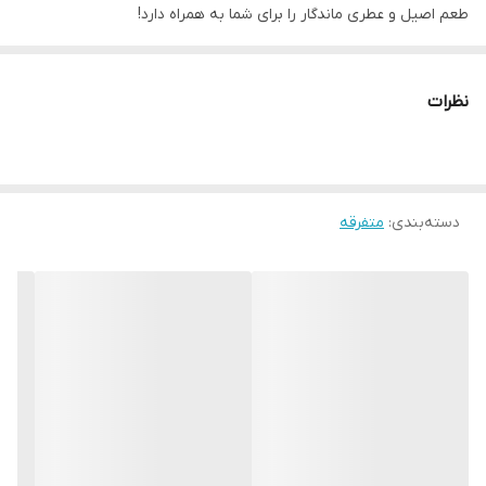
طعم اصیل و عطری ماندگار را برای شما به همراه دارد!
وزن محصول: 50 گرم
وزن بسته بندی: 55 گرم
نظرات
ابعاد بسته بندی: ۱۲.۵ × ۴ × ۴ سانتی‌ متر
نوع محصول:
ادویه های آسیابی
توضیحات بیشتر محصول
دسته‌بندی
:
متفرقه
گرانول موسیر گلها، محصولی نوآورانه و پرطرفدار، دنیایی از طعم و
عطر را به سفره‌های شما می‌آورد. این چاشنی بی‌ نظیر، در دو نوع
مختلف عرضه می‌شود تا نیازها و سلیقه های گوناگون را به بهترین
نحو پاسخ دهد.
نوع اول
:
گرانول موسیر گلها در پت ‌های گرین دری، گزینه‌ای ایده‌آل
برای آن دسته از مصرف کنندگان است که به دنبال طعم و عطر تازه
موسیر در لحظه هستند. طراحی منحصر به فرد این پت‌ ها، آسیاب
موسیر را در همان لحظه مصرف امکان ‌پذیر می‌سازد و تازگی و عطر بی‌