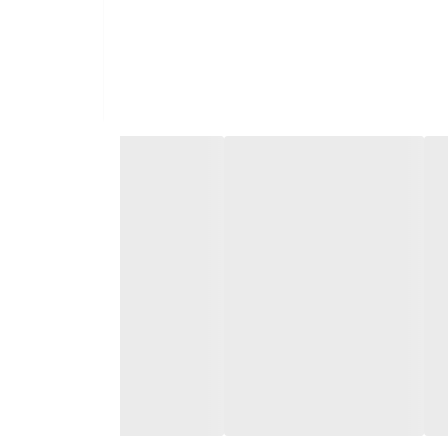
اع غذاها از جمله مرغ، ماهی، سالادها و سبزیجات است.
‌ای لذت‌بخش از غذاخوردن داشته باشید.
 می‌رود.
هره‌مند می‌شوید: