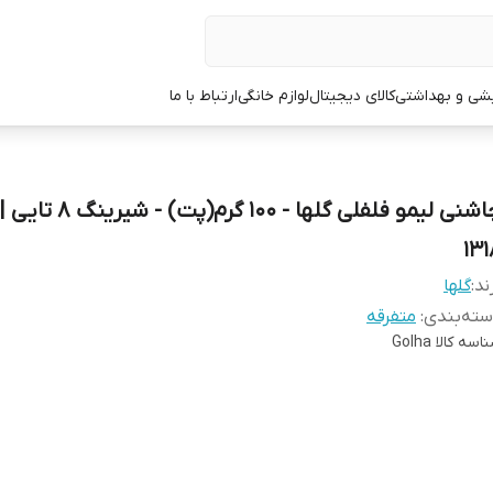
یشی و بهداشتی
کالای دیجیتال
لوازم خانگی
ارتباط با ما
چاشنی لیمو فلفلی گلها - 100 گرم(پت) -
131
ند:
گلها
ته‌بندی
:
متفرقه
اسه کالا
Golha