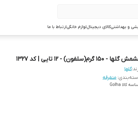
یشی و بهداشتی
کالای دیجیتال
لوازم خانگی
ارتباط با ما
 گلها - 150 گرم(سلفون) - 12 تایی | کد 1327
ند:
گلها
ته‌بندی
:
متفرقه
اسه کالا
Golha