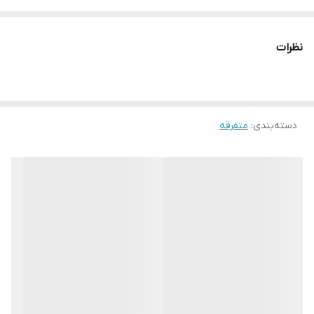
شکل ماده غذایی: پودر
وزن محصول: 50 گرم
نظرات
وزن بسته بندی: 52 گرم
ابعاد بسته ‌بندی: ۱۶x۱x۱۱ سانتی‌متر
نوع محصول:
نعنا خشک
دسته‌بندی
:
متفرقه
توضیحات بیشتر محصول
نعنا، یکی از سبزیجات معطر و پرطرفدار در آشپزی ایرانی و ملل مختلف
است. از همین رو بسیاری از افراد برای طعم دادن به غذاها، از بین
بردن بوی زهم گوشت و بهره‌مندی از خواص فوق‌العاده نعنا، از آن به
شکل های مختلفی استفاده می‌کنند.
پودر نعنا خشک نیز کاربردهای مختلفی دارد. برای مثال می‌توان از برای
طعم دهی و متعادل ساختن طبع سرد ماست و دوغ، تهیه نعنا داغ
برای آش رشته، اضافه کردن مقداری نعنا خشک حین تفت دادن
گوشت برای از بین بردن بوی زهم و … استفاده کرد.