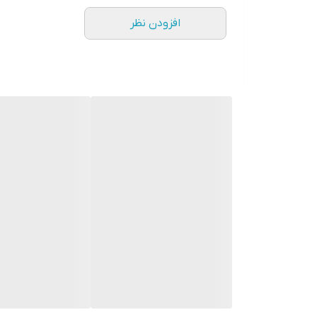
ضروری بدن و مواد معدنی است که به حفظ سلامت بد
افزودن نظر
اما چه چیز بهتر از اینکه این غلات مغذی را با کیفی
انتخابی عالی برای شما باشد. این محصول از برند گله
خواص و فواید جوپرک
ضد سرطان
کنترل قند خون
تنظیم فشار خون
تقویت دستگاه گوارش
کمک به بهبود سلامت قلب
کاهش سطح کلسترول خون
سرشار از فیبر، ویتامین و مواد معدنی
سایر توضیحات:
مناسب برای آش و سوپ ارزش غذایی در ۱/۲ فنجان جو پرک معادل ۴۵ گرم:
اسیدهای چرب ترانس: ۰ گرم