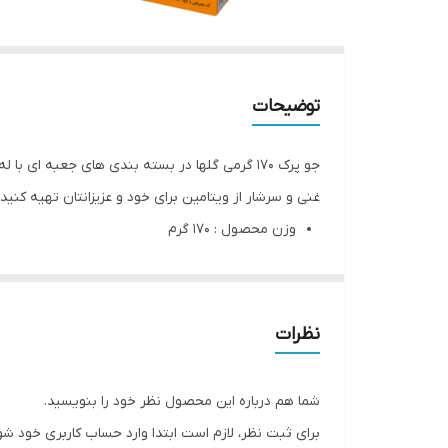
توضیحات
جو پرک 170 گرمی گلها در بسته بندی های جعبه ای با له شدن جو مرغوب و با کیفیت در
غنی و سرشار از ویتامین برای خود و عزیزانتان تهیه کنید.
وزن محصول : 170 گرم
وزن بسته بندی: 172 گرم
ابعاد بسته بندی: ۴ × ۱۰ × ۱۶ سانتی‌متر
نوع محصول:
جو پرک
نظرات
نوع بسته بندی: جعبه ای
توضیحات بیشتر محصول
شما هم درباره این محصول نظر خود را بنویسید.
جو پرک یک غله کامل و مغذی است که بسیاری از افراد
برای ثبت نظر، لازم است ابتدا وارد حساب کاربری خود شو