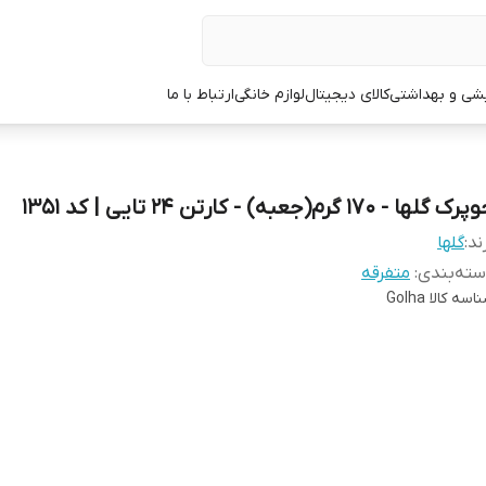
یشی و بهداشتی
کالای دیجیتال
لوازم خانگی
ارتباط با ما
ک گلها - 170 گرم(جعبه) - کارتن 24 تایی | کد 1351
ند:
گلها
ته‌بندی
:
متفرقه
اسه کالا
Golha