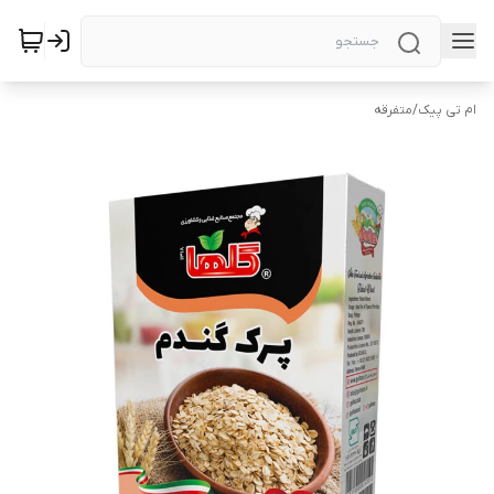
ام تی پیک
/
متفرقه