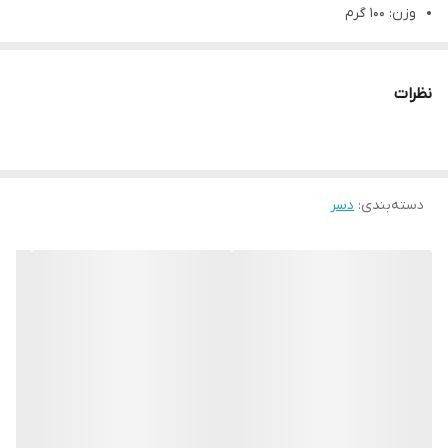
وزن: 100 گرم
وزن بسته ‌بندی: 108 گرم
ابعاد بسته‌ بندی: 11.8 × 9.1 × 2.5 سانتی‌ متر
نظرات
نوع محصول:
پودر ژله
توضیحات بیشتر محصول
ژله بلوبری به دلیل رنگ آبی زیبا و طعم ترش و شیرینش، یکی از پر
دسته‌بندی
:
دسر
طرفدارترین دسرهایی است که بسیاری از افراد از آن در مراسمات خود
استفاده می‌کنند و بر سر سفره هایشان می‌گذارند. اگر به دنبال ژله ای
با طعم و رنگ خاص هستید، ژله بلوبری گلها انتخابی مناسب برای
شما خواهد بود.
مجتمع صنایع غذایی و کشاورزی گلها
با استفاده از مواد
درجه یک و طعم دهنده های مجاز سعی بر این دارد تا تجربه ای
منحصر به فرد از تهیه ژله بلوبری داشته باشید.
مراحل آماده سازی ژله بلوبری
پودر ژله بلوبری را در یک ظرف نسبتا بزرگ بریزید.