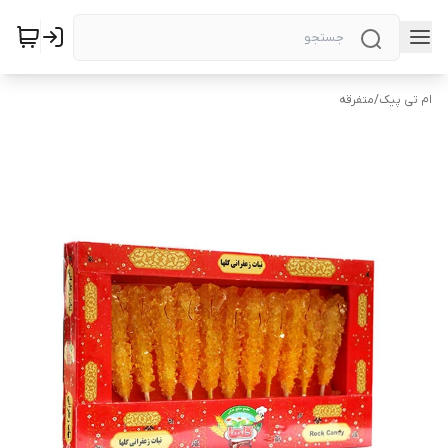
ام تی پیک
/
متفرقه