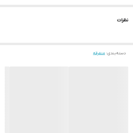
وزن: 430 گرم
بسته بندی: PET
نظرات
ابعاد بسته بندی: ۲۱x۶x۶ سانتی‌متر
توضیحات بیشتر محصول
معرفی محصول:
دسته‌بندی
:
متفرقه
پودر زردچوبه یکی از پرکاربردترین ادویه‌جات در وعده‌های غذایی ایرانی
و فرنگی بوده و به سلطان ادویه‌جات معروف است؛ چرا که خواص
بسیار منحصر به فردی داشته و فرقی ندارد در حال پخت غذای ایرانی
باشید یا غذای فرنگی، به هر حال وجود زردچوبه در هر غذایی بسیار
پررنگ می‌باشد. زردچوبه علاوه بر آنکه عطر و طعم دلنشین، رنگ و
لعاب خوبی به غذا می‌بخشد. پودر زردچوبه گلها از بهترین و
مرغوب‌ترین قلم‌‎های زردچوبه‌ای که توسط کشورهای معتبر و درجه
یک تولید می‌شوند به دست آمده و به همین سبب، کیفیت و عطر و
طعم دلنشینی دارد.