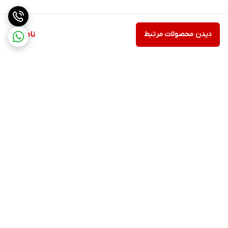
کاهش دهنده درد و التهاب درد قاعدگی
مناسب برای درمان سندروم روده تحریک پذیر
دیدن محصولات مرتبط
ناموجود
مناسب برای از بین بردن چین و چروک‌های پوستی
صنایع آرایشی و بهداشتی به عنوان ضد التهاب پوست
درمان کننده افسردگی و اختلالات روحی با ترشح دوپامین
مناسب برای از بین بردن التهاب تمامی اعضال داخلی بدن
برگشت به بالا
ارسال ویژه
پشتیبانی ۲۴ ساعته