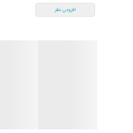
ریحان خشک گلها راه‌ حلی ایده‌آل برای این مشکل ا
افزودن نظر
طعم ریحان تازه را حفظ کرده است.
با استفاده از ریحان خشک گلها می‌توانید در تمام ف
طعم‌دهی به انواع غذاها مانند مرغ، ماهی و برنج ب
خواص ریحان خشک
درمان آسم
رفع گلو درد
درمان سردرد
رفع کم خونی
درمان اسهال
از بین برنده تب
درمان آفت دهان
ضد تهوع و استفراغ
ضد دل پیچه و نفخ