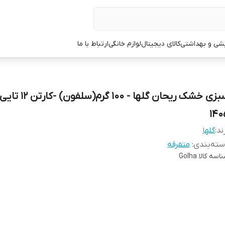
یشی و بهداشتی
کالای دیجیتال
لوازم خانگی
ارتباط با ما
سبزی خشک ریحان گلها - 100 گرم(
140
ند:
گلها
ته‌بندی
:
متفرقه
اسه کالا
Golha