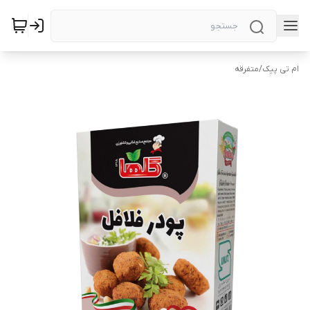
ام تی پیک
/
متفرقه