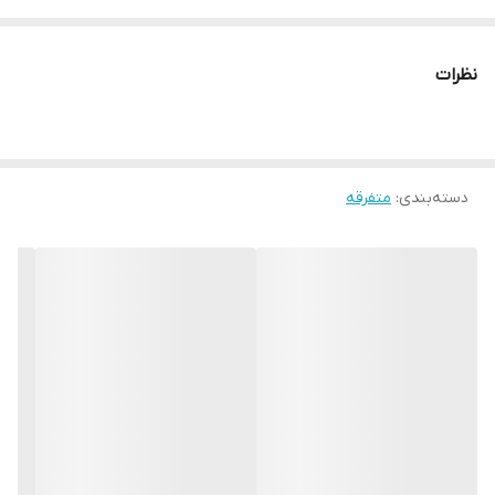
باشد.
وزن محصول: 150 گرم
نظرات
وزن بسته‌ بندی: 153 گرم
ابعاد بسته ‌بندی: ۱۰×۴×۱۵ سانتی‌متر
نوع محصول:
غذاهای نیمه آماده
دسته‌بندی
:
متفرقه
توضیحات بیشتر محصول
فلافل، غذایی خوشمزه و نسبتا تندی است که ریشه در خاورمیانه دارد و
در بسیاری از کشورهای جهان به عنوان یک غذای خیابانی محبوب
شناخته می‌شود. فلافل به طور سنتی از ترکیب نخود، ادویه های خوش
عطر و بو (مانند پودر انبه) و سبزیجات تهیه می‌شود که به صورت توپ
های کوچک درون روغن سرخ می‌شوند.
اما چه چیزی بهتر از اینکه خودتان فلافل را در خانه تهیه کنید؟ مجتمع
صنایع غذایی و کشاورزی گلها با در نظر داشتن نیاز مشتریان، محصول
پرطرفدار پودر فلافل را تولید کرده است تا شما عزیزان بتوانید با حداقل