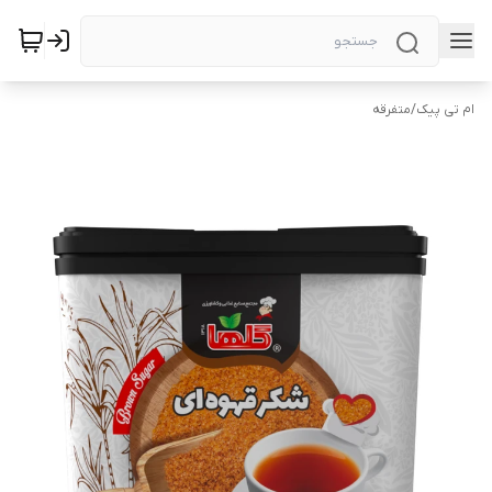
ام تی پیک
/
متفرقه