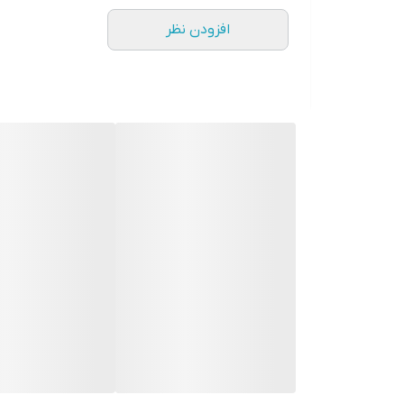
طعم عالی تمامی غذاهای گوشتی با مرزه خشک
افزودن نظر
هر غذای گوشتی که درست می¬کنید با مرزه خشک خوشمزه¬
خوشتان خواهد آمد. عاشق غذا¬های اصیل ایرانی مانند
بهترین کیفیت مرزه خشک
با تعریف¬های ما از خوشمزگی مرزه در تهیه انواع غذا¬ه
کردن مرزه را در منزل نمی¬دهد؟
خواص غذایی مفید مرزه
مرزه سرشار از آنتی اکسیدانت¬های مفید است و کمک خوا
بر شما که با استفاده از بهترین
گیاهان دارویی
به سلامتی
خوشمزه ترین دلمه ها با مرزه خشک
دلمه را به عنوان غذا و میان وعده ای خوشمزه دوست دار
کرد و از منابع معدنی و ویتامین¬های متعددی در برنامه غ