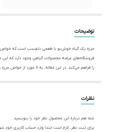
توضیحات
مرزه یک گیاه خوش‌بو با طعمی دلچسب است که خواص شگف
فروشگاه‌های عرضه محصولات گیاهی وجود دارد که این م
را فراهم می‌کند. در این مق
سبک زندگی سالم‌تری در پیش بگیرید.
آیا می‌دانید از مرزه خشک در چه غذا¬هایی استفاده می
مهمان¬های خود بگذارید؟ اگر تا انتهای این مقاله همراه
نظرات
بهترین غذاهای ایرانی با چاشنی مرزه خشک
هنوز نمی¬دانید مرزه خشک در چه غذا¬هایی استفاده می
شما هم درباره این محصول نظر خود را بنویسید.
خوشمزه¬تر از حالت عادی خواهد شد. با این دستور غذایی
برای ثبت نظر، لازم است ابتدا وارد حساب کاربری خود شو