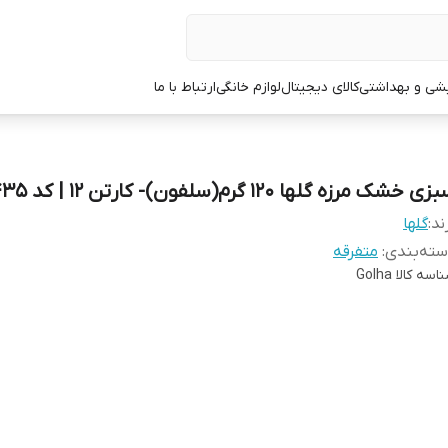
یشی و بهداشتی
کالای دیجیتال
لوازم خانگی
ارتباط با ما
ی خشک مرزه گلها 120 گرم(سلفون)- کارتن 12 | کد 1435
ند:
گلها
ته‌بندی
:
متفرقه
اسه کالا
Golha