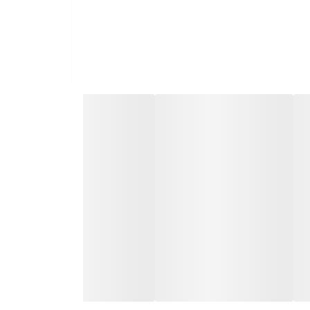
عم عالی انواع کباب¬ها و کتلت¬ها با مرزه خشک حتما
ت.
ای خشک کردن مرزه ندارید؟ زمان کم به شما اجازه خشک
 بالا عملکرد کلیه و کبد را بهبود می¬بخشد. آفرین
یه دلمه¬ها به ارزش غذایی بالایی دست پیدا خواهید
ده اید.