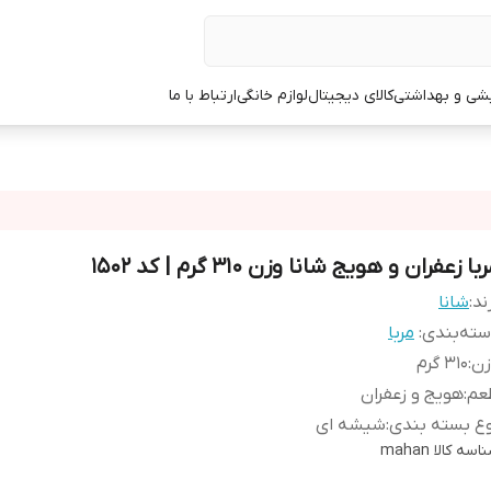
یشی و بهداشتی
کالای دیجیتال
لوازم خانگی
ارتباط با ما
با زعفران و هویج شانا وزن 310 گرم | کد 1502
ند:
شانا
ته‌بندی
:
مربا
زن
:
310 گرم
عم
:
هویج و زعفران
ع بسته‌ بندی
:
شیشه ای
اسه کالا
mahan