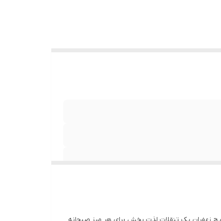
هویج زعفران یک تنقلات لذت بخش برای هر میز صبحانه