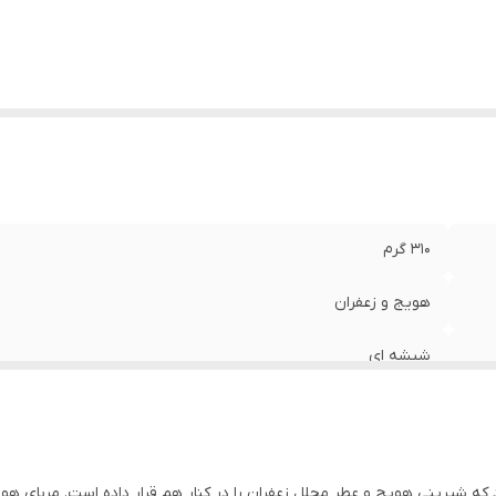
310 گرم
هویج و زعفران
شیشه ای
 که شیرینی هویج و عطر مجلل زعفران را در کنار هم قرار داده است. مربای 