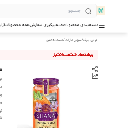
دسته‌بندی محصولات
خانه
پیگیری سفارش
همه محصولات
آرا
ام تی پیک
/
سوپر مارکت
/
صبحانه
/
مربا
مر
بر
دس
و
ط
نو
شن