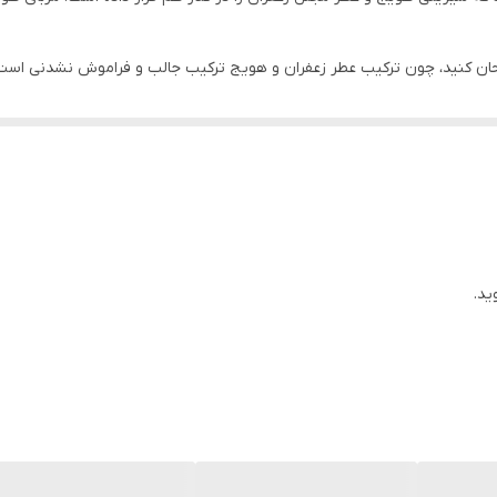
متحان کنید، چون ترکیب عطر زعفران و هویج ترکیب جالب و فراموش نشدنی اس
است. مربای هویج را با خامه یا کره ترکیب کنید تا ببینید چه‌طور صبحانه‌
 است و شاید یک حربه برای جذب کردن کودکتان به وعده صبحانه باشد. درست ا
ه بدی نیست. مخصوصا اگر تنوع طلب باشید و بخواهید انواع مرباها را امتحان 
یا خانواده پرجمعیت دارید، مربای 310 گرمی «شانا» را انتخاب کنید. مربای 310 گرمی هویج شانا با ب
ید.