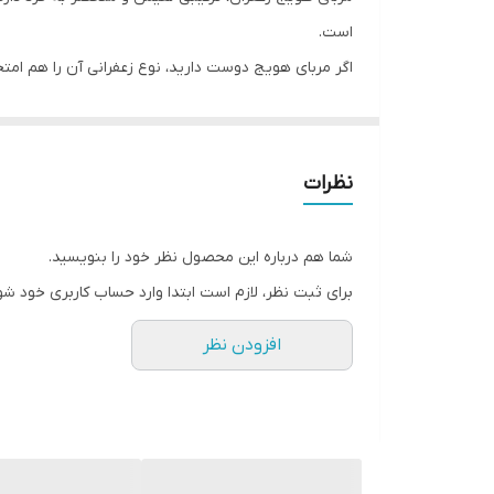
است.
اگر مربای هویج دوست دارید، نوع زعفرانی آن را هم ا
باشد، اما کیک هویج و مربای هویج همیشه وسوسه‌کننده 
دارد و بسیار شیرین است. مربای هویج خوش‌رنگ و لعاب
کردن مربای آماده زمانی که سرتان حسابی شلوغ است، اید
نظرات
کنید. در هر قاشق غذاخوری از این مربای هویج 15 گرم قند وجود دارد
شما هم درباره این محصول نظر خود را بنویسید.
برای ثبت نظر، لازم است ابتدا وارد حساب کاربری خود شو
افزودن نظر