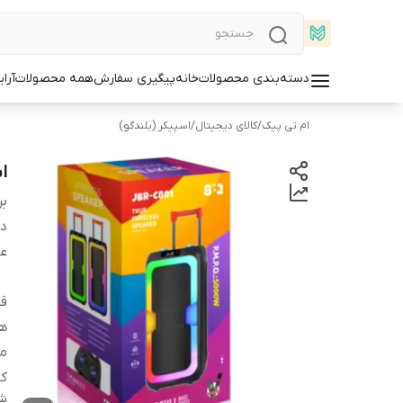
دسته‌بندی محصولات
خانه
پیگیری سفارش
همه محصولات
آرا
ام تی پیک
/
کالای دیجیتال
/
اسپیکر (بلندگو)
اس
بر
دس
عم
قا
ه
م
کا
شن