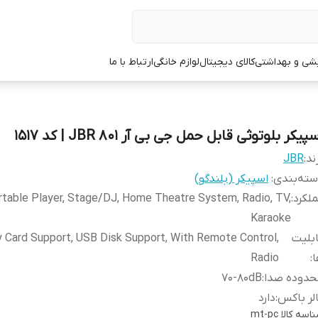
یشی و بهداشتی
کالای دیجیتال
لوازم خانگی
ارتباط با ما
پیکر بلوتوثی قابل حمل جی بی آر JBR 801 | کد 1517
ند:
JBR
ته‌بندی
:
اسپیکر (بلندگو)
لکرد
:
rtable Player, Stage/DJ, Home Theatre System, Radio, TV,
Karaoke
بلیت
Card Support, USB Disk Support, With Remote Control,
ا
:
Radio
حدوده صدا
:
70-80dB
لر باکس
:
دارد
اسه کالا
mt-pc