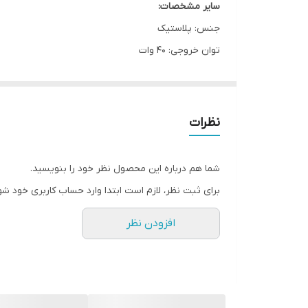
سایر مشخصات:
​​​​​​جنس: پلاستیک
توان خروجی: 40 وات
ابعاد:mm 280*270*585
وزن: 7.5 کیلوگرم
اقلام همراه: کنترل/یک عدد میکروفون وایرلس/آداپتور
نظرات
باتری :7.4V4500MAh
منبع تغذیه: باتری قابل شارژ
شما هم درباره این محصول نظر خود را بنویسید.
برای ثبت نظر، لازم است ابتدا وارد حساب کاربری خود شو
افزودن نظر