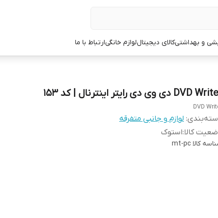
یشی و بهداشتی
کالای دیجیتال
لوازم خانگی
ارتباط با ما
DVD Wr دی وی دی رایتر اینترنال | کد 153
DVD Writ
ته‌بندی
:
لوازم و جانبی متفرقه
عیت کالا
:
استوک
اسه کالا
mt-pc