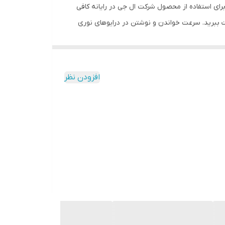
درایو نوری اینترنال است. این درایو نوری از دیسک‌های DVD و CD پشتیبانی می‌کند. برای استفاده از محصول شرکت ال جی در رایانه کافی
ا به رابط SATA کیس خود متصل کنید و پس از شناسایی درایورهای آن (در سیستم عامل ویندوز) از وجود GH24NSD1 لذت ببرید. سرعت خواندن و نوشتن در درایوهای نوری
ی DVD + R / + RW را با سرعت 16X بخواند. هر چه مقدار سرعت خواندن در درایوهای نوری عدد بالاتری و سرعت نوشتن
ن دارای کیفیت ساخت بالایی است. این ویژگی باعث شده
افزودن نظر