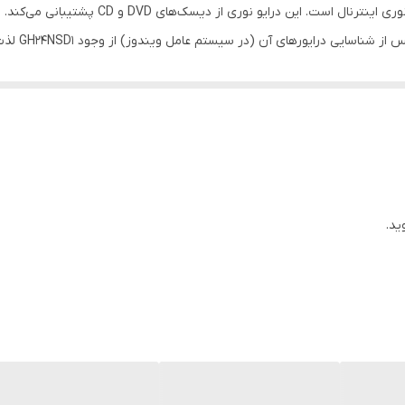
«GH24NSD1» روانه بازار کرده است که در واقع یک 
است که آن ر
متفاوت است. درایو نوری GH24NSD1 شرکت ال جی می‌تواند دیسک‌ها
ل‌جی از تولید کنندگان قدرتمند لوازم الکترونیکی است که محصولات تولیدی آ
ید.