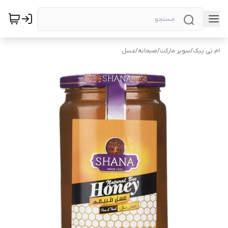
ام تی پیک
/
سوپر مارکت
/
صبحانه
/
عسل