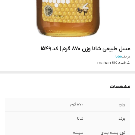
عسل طبیعی شانا وزن 870 گرم | کد 1549
برند:
شانا
شناسه کالا
mahan
مشخصات
وزن
870 گرم
برند
شانا
نوع بسته بندی
شیشه