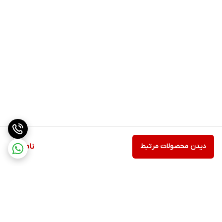
به‌طورکلی عسل یک ترکیب محلول در آب بوده که بسیار غلیظ و قندی
است. عسل یکی از بهترین غذاها در کمک به هضم غذا محسوب می‌شود.
علاوه‌براین خاصیت آنتی‌اکسیدانی دارد و از ابتلا به سرطان جلوگیری
می‌کند. در واقع این ماده‌ی غذایی یک منبع بسیار خوب از
آنتی‌اکسیدان‌هاست که نقش مهم و بسزایی در جلوگیری از ابتلا به
بیماری‌های قلبی دارد.
دیدن محصولات مرتبط
ناموجود