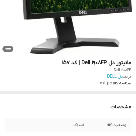
مانیتور دل Dell 1908FP | کد 157
Dell 1908FP
برند:
دل DELL
شناسه کالا
mt-pc
مشخصات
وضعیت کالا
استوک