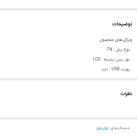
توضیحات
ویژگی‌های محصول
نوع پنل : TN
نور پس زمینه : LCD
پورت USB : دارد
رزولوشن : 12804×10240 پیکسل
زمان پاسخ‌گویی : 5 میلی ثانیه
نظرات
دسته‌بندی
:
مانیتور