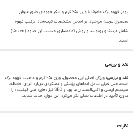
شماره پروانه
42/12009
بهداشت
پودر قهوه ترک جاموکا با وزن 250 گرم و شکر قهوه‌ای طبق عنوان
محصول عرضه می‌شود. بر اساس مشخصات ثبت‌شده، ترکیب قهوه
مناسب برای دستگاه
جذوه (Cezve)
شامل عربیکا و روبوستا و روش آماده‌سازی مناسب آن جذوه (Cezve)
ترکیب قهوه
عربیکا و روبوستا
است.
برای مقدار مصرف و روش دم‌آوری، اطلاعات درج‌شده روی بسته‌بندی در
وزن
250 گرم
اولویت قرار دارد.
نقد و بررسی
نقد و بررسی:
ویژگی اصلی این محصول، وزن 250 گرم و ماهیت قهوه ترک
است. متن قبلی شامل ادعاهای پزشکی و عملکردی درباره انرژی، حافظه،
سیستم ایمنی و آنتی‌اکسیدان‌ها بود و SEO نیز «جایزه ملی کیفیت» را
بدون تأیید در اطلاعات فعلی ذکر می‌کرد؛ این موارد حذف شدند.
نظرات