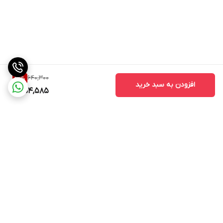
640,300
29
%
افزودن به سبد خرید
454,585
برگشت به بالا