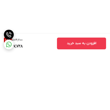
574,200
28
%
افزودن به سبد خرید
407,728
برگشت به بالا