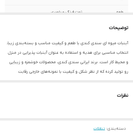
طعم
توت فرنگی و بلوبری
سایر توضیحات
شکلات آبنباتی در بسته بندی زیبا شیشه ای
توضیحات
مناسب برای هدیه دارای طعم ترش و شیرین
آبنبات میوه ای سندی کندی با طعم و کیفیت مناسب و بسته‌بندی زیبا،
وزن بسته‌بندی
300 گرم
انتخاب مناسبی برای هدیه و استفاده به عنوان آبنبات پذیرایی در منزل
و محیط کار است. برند ایرانی سندی کندی، محصولات خوشمزه و زیبایی
رو تولید کرده که از نظر شکل و کیفیت با نمونه‌های خارجی رقابت
می‌کنند. در ادامه با آروماه همراه باشید تا این محصول رو بیش‌تر
بشناسید.
نظرات
آبنبات ترکیب خوشمزه و قدیمی که از آب،شکر، رنگ و طعم‌دهنده‌های
خوراکی به وجود می‌آید و در شکل‌ها و بسته‌بندی‌های گوناگون تولید
میشه. برای تولید این محصول خوشمزه آب و شکر رو ترکیب و به‌اندازه‌ای
دسته‌بندی
:
تنقلات
حرارت می‌دهند تا شکر حل شود بعد از این مرحله محلول به دست آمده