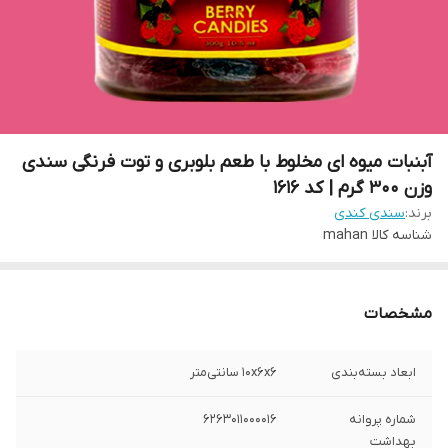
آبنبات میوه ای مخلوط با طعم بلوبری و توت فرنگی سندی
وزن 300 گرم | کد 1616
برند:
سندی کندی
شناسه کالا
mahan
مشخصات
ابعاد بسته‌بندی
10x6x6 سانتی‌متر
شماره پروانه
6263011000016
بهداشت