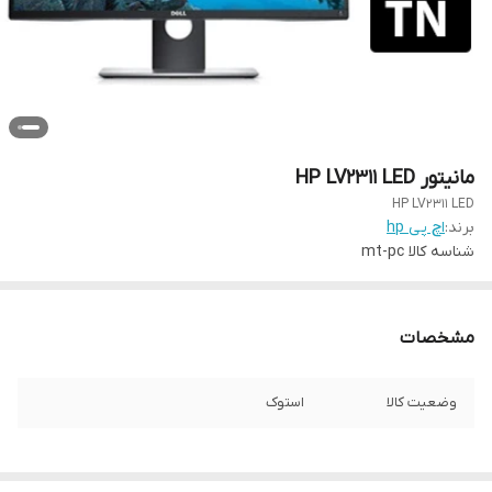
مانیتور HP LV2311 LED
HP LV2311 LED
برند:
اچ پی hp
شناسه کالا
mt-pc
مشخصات
وضعیت کالا
استوک