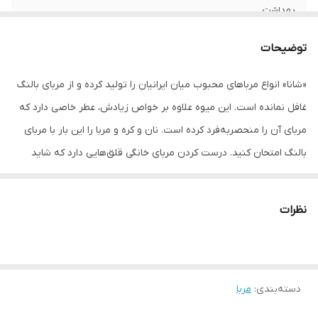
بهداشت
سایر توضیحات
ارزش غذایی در 100 گرم: - انرژی: 290.1 کیلوکالری
توضیحات
- پروتئین: 0.081 گرم - کربوهیدرات: 77.57 گرم
- کلسیم: 0.010 گرم - سدیم: 0.0050 گرم
«شانا» انواع مرباهای محبوب میان ایرانیان را تولید کرده و از مربای بالنگ
غافل نمانده است. این میوه علاوه بر خواص زیادش، عطر خاصی دارد که
وزن
225 گرم
مربای آن را منحصربه‌فرد کرده است. نان و کره و مربا را این بار با مربای
بالنگ امتحان کنید. درست کردن مربای خانگی قلق‌هایی دارد که شاید
فرصت درگیر شدن با آن‌ها را نداشته باشید، مربای آماده بالنگ شانا را
امتحان کنید، یا به تنهایی بانان و یا با کره یا خامه، در هر صورت عطر
نظرات
بالنگ در آن به خوبی مشهود است.
شاید شنیده باشید بالنگ برای قلب مفید است، اما این تنها خاصیت
بالنگ نیست؛ بالنگ برای کاهش استرس، هضم خوب غذا و تامین کلسیم
دسته‌بندی
:
مربا
بدن بسیار پیشنهاد می‌شود. درست است که بسته‌بندی این محصول
شانا پلاستیکی است؛ اما همین بسته‌بندی ظرف محکم و خوبی برای