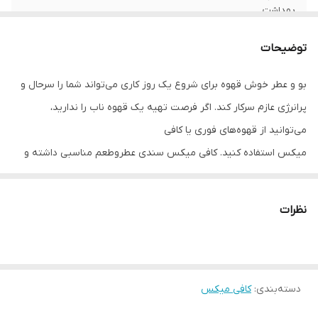
بهداشت
وزن
20 گرم
توضیحات
بو و عطر خوش قهوه برای شروع یک روز کاری می‌تواند شما را سرحال و
پرانرژی عازم سرکار کند. اگر فرصت تهیه یک قهوه ناب را ندارید،
می‌توانید از قهوه‌های فوری یا کافی
میکس استفاده کنید. کافی میکس سندی عطروطعم مناسبی داشته و
شما را بری یک روز پرانرژی آماده و سرحال خواهد کرد.
طعم کاراملی این محصول حس خوب یک طعم شیک را برای شما به
نظرات
ارمغان میاورد.
دسته‌بندی
:
کافی میکس