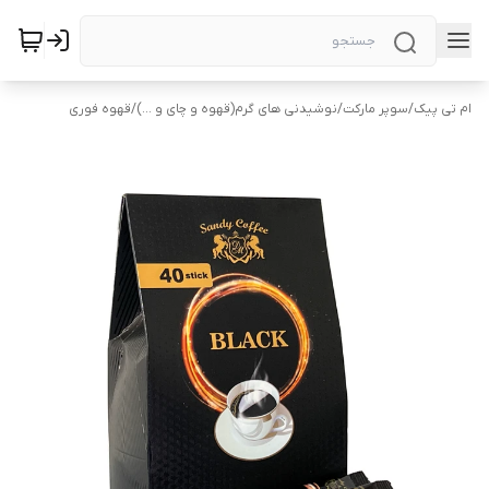
ام تی پیک
/
سوپر مارکت
/
نوشیدنی های گرم(قهوه و چای و ...)
/
قهوه فوری