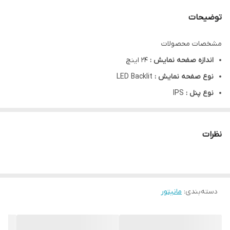
توضیحات
مشخصات محصولات
اندازه صفحه نمایش :
۲۴ اینچ
نوع صفحه نمایش :
LED Backlit
نوع پنل :
IPS
پورت اتصال :
HDMI, DisplayPort, MiniDisplayPort, USB
کیفیت صفحه نمایش :
Full HD 1920x1080 @60Hz
نظرات
نسبت تصویر :
16x9 Widescreen
sRGB :
میزان ۹۶%
دسته‌بندی
:
مانیتور