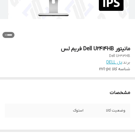
مانیتور Dell U2414HB فریم لس
Dell U2414HB
برند:
دل DELL
شناسه کالا
mt-pc
مشخصات
وضعیت کالا
استوک