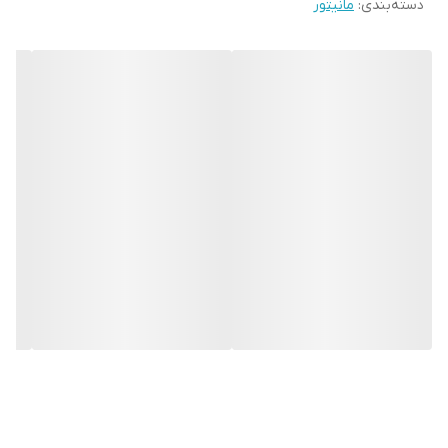
دسته‌بندی
:
مانیتور
محیط کاری یا خانگی هماهنگ می‌شود. حاشیه‌های باریک و پایه‌ی مقاوم
باعث می‌شود هم از نظر ظاهری زیبا باشد و هم هنگام کار طولانی‌مدت
پایداری خوبی ارائه دهد.
مشخصات فنی مانیتور استوک DELL 1909WF
سایز صفحه‌نمایش:
19 اینچ
نوع پنل:
TFT LCD
رزولوشن:
1440×900 پیکسل (WXGA+)
نسبت تصویر:
16:10
کنتراست داینامیک:
1000:1
زمان پاسخ‌گویی:
5 میلی‌ثانیه
ورودی‌ها:
VGA – DVI
زاویه دید:
160 درجه افقی و 160 درجه عمودی
این مشخصات نشان می‌دهد که مانیتور DELL 1909WF برای کاربری‌های
اداری، وب‌گردی، تماشای فیلم و حتی کارهای گرافیکی سبک مناسب است.