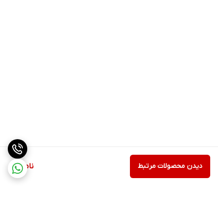
دل مدل DELL 1909WF (19 اینچ)
انتخابی هوشمندانه است. این مانیتور با
کیفیت تصویر مناسب، طراحی ساده و کاربری عمومی می‌تواند نیازهای
روزمره شما را برطرف کند. در صورتی که به دنبال خرید مانیتور برای دفتر
کار یا استفاده خانگی هستید، این مدل یکی از بهترین گزینه‌ها در رده
اقتصادی به حساب می‌آید.
دیدن محصولات مرتبط
ناموجود