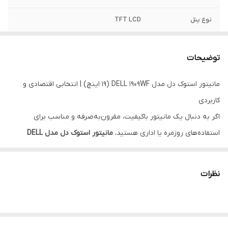
نوع پنل
TFT LCD
رزولوشن
1440×900 پیکسل
توضیحات
نسبت تصویر
16:10
مانیتور استوک دل مدل DELL 1909WF (19 اینچ) | انتخابی اقتصادی و
کنتراست داینامیک
1000:1
کاربردی
اگر به دنبال یک مانیتور باکیفیت، مقرون‌به‌صرفه و مناسب برای
استفاده‌های روزمره یا اداری هستید،
مانیتور استوک دل مدل DELL
1909WF (19 اینچ)
می‌تواند یکی از بهترین گزینه‌ها برای شما باشد. برند
دل (DELL) سال‌هاست که در زمینه تولید مانیتورهای حرفه‌ای و بادوام
نظرات
پیشرو بوده و این مدل نیز از همین دسته محصولات محبوب است.
طراحی و کیفیت ساخت
مانیتور DELL 1909WF با طراحی ساده اما کاربردی خود، به راحتی با هر