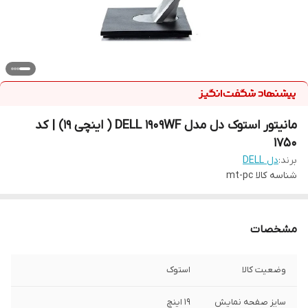
مانیتور استوک دل مدل DELL 1909WF ( اینچی 19) | کد
1750
برند:
دل DELL
شناسه کالا
mt-pc
مشخصات
وضعیت کالا
استوک
سایز صفحه نمایش
19 اینچ