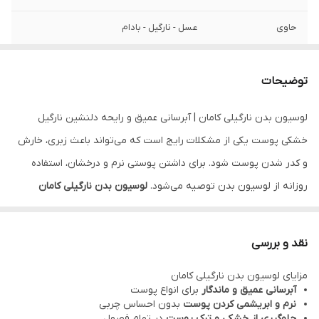
حاوی
عسل - نارگیل - بادام
توضیحات
لوسیون بدن نارگیلی کامان | آبرسانی عمیق و رایحه دلنشین نارگیل
خشکی پوست یکی از مشکلات رایج است که می‌تواند باعث زبری، خارش
و کدر شدن پوست شود. برای داشتن پوستی نرم و درخشان، استفاده
روزانه از لوسیون بدن توصیه می‌شود.
لوسیون بدن نارگیلی کامان
(Comeon Coconut Body Lotion)
با فرمولاسیون سبک و غنی از عصاره
نارگیل، رطوبت مورد نیاز پوست را تأمین کرده و نرمی و لطافت
نقد و بررسی
طولانی‌مدتی به پوست می‌بخشد.
مزایای لوسیون بدن نارگیلی کامان
این محصول علاوه بر آبرسانی، با رایحه خوش و آرامش‌بخش نارگیل،
آبرسانی عمیق و ماندگار
برای انواع پوست
تجربه‌ای لذت‌بخش از مراقبت پوست ایجاد می‌کند.
نرم و ابریشمی کردن پوست
بدون احساس چربی
جلوگیری از خشکی و ترک پوست
در تمام فصول