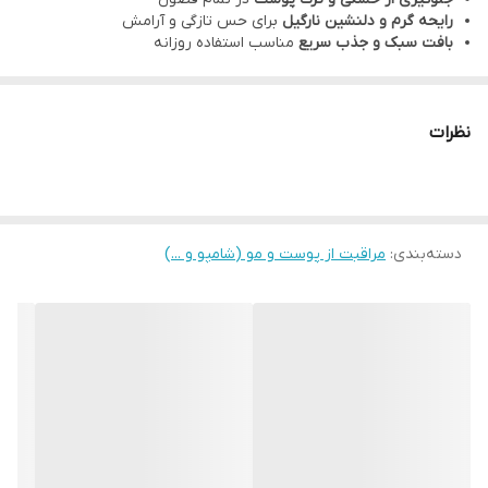
ترکیبات
رایحه گرم و دلنشین نارگیل
برای حس تازگی و آرامش
عصاره نارگیل طبیعی
: تغذیه‌کننده و مرطوب‌کننده پوست
بافت سبک و جذب سریع
مناسب استفاده روزانه
ویتامین E
: آنتی‌اکسیدان قوی برای محافظت از پوست
هیالورونیک اسید
: تأمین رطوبت عمیق و طولانی‌مدت
نظرات
پروویتامین B5
: تسکین‌دهنده و بازسازی‌کننده پوست
روش استفاده
پس از استحمام یا هر زمان که پوست خشک است، مقدار مناسبی از
لوسیون را روی بدن بمالید.
دسته‌بندی
:
مراقبت از پوست و مو (شامپو و ...)
به آرامی ماساژ دهید تا جذب پوست شود.
برای نتیجه بهتر، به صورت روزانه استفاده کنید.
چرا لوسیون بدن نارگیلی کامان انتخابی مناسب است؟
مناسب انواع پوست، حتی پوست خشک و حساس
جذب سریع و بدون ایجاد چربی
رایحه طبیعی و آرام‌بخش نارگیل