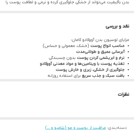
بدن باکیفیت می‌تواند از خشکی جلوگیری کرده و نرمی و لطافت پوست را
حفظ کند.
لوسیون بدن آووکادو کامان (Comeon Avocado Body
Lotion)
با فرمولاسیون منحصر‌به‌فرد و سرشار از عصاره آووکادو، برای
نقد و بررسی
انواع پوست طراحی شده است.
مزایای لوسیون بدن آووکادو کامان:
این محصول بافتی سبک و جذب سریع دارد که بدون ایجاد چربی اضافه،
مناسب انواع پوست
(خشک، معمولی و حساس)
رطوبت مورد نیاز پوست را در طول روز تأمین می‌کند.
آبرسانی عمیق و طولانی‌مدت
نرم و ابریشمی کردن پوست
بدون چسبندگی
ترکیبات کلیدی:
تغذیه پوست با ویتامین‌ها و مواد معدنی آووکادو
عصاره آووکادو
: غنی از ویتامین‌های A، D و E برای تغذیه و ترمیم
جلوگیری از خشکی، زبری و خارش پوست
بافت سبک و جذب سریع
برای استفاده روزانه
پوست
هیالورونیک اسید
: رطوبت‌رسان قوی و ماندگار
نظرات
ویتامین E
: آنتی‌اکسیدان قدرتمند برای جلوگیری از پیری زودرس
پروویتامین B5
: بهبود‌دهنده نرمی و سلامت پوست
روش استفاده:
بعد از حمام یا هر زمان که پوست خشک است، مقدار کافی از لوسیون
دسته‌بندی
:
مراقبت از پوست و مو (شامپو و ...)