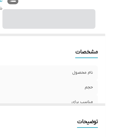
عم
ن
شن
با
کش
نو
و
را
م
مشخصات
نام محصول
حجم
مناسب برای
ترکیبات کلیدی
توضیحات
عملکرد