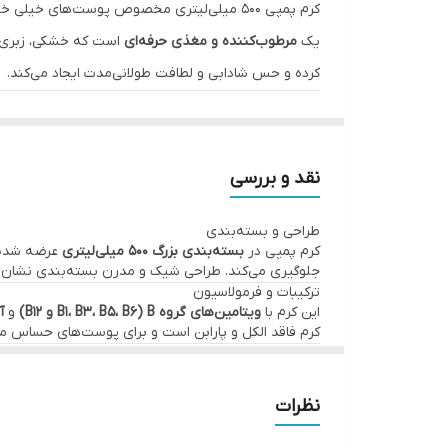
کرم پمپی ۵۰۰ میلی‌لیتری مخصوص پوست‌های خیلی خشک
بافت و حالت
یک
مرطوب‌کننده و مغذی حرفه‌ای
است که خشکی، زبری و 
کرده و حس شادابی و لطافت طولانی‌مدت ایجاد می‌کند.
کشور سازنده
ترکیبات کلیدی و فواید آن‌ها
نوع بسته‌بندی
ویتامین‌های B کمپلکس
شامل B1، B3، B5، B6 و B12
ویژگی خاص
نقد و بررسی
تغذیه عمیق و بازسازی سلولی
رایحه
طراحی و بسته‌بندی
کاهش التهاب و تحریک پوست
کرم پمپی در
بسته‌بندی بزرگ ۵۰۰ میلی‌لیتری
عرضه شده ک
آنتی‌اکسیدان‌ها
مناسب
جلوگیری می‌کند. طراحی شیک و مدرن بسته‌بندی نشان‌ده
ترکیبات و فرمولاسیون
محافظت از پوست در برابر رادیکال‌های آزاد
این کرم با
ویتامین‌های گروه B (B1، B3، B5، B6 و B12)
و
آ
جلوگیری از پیری زودرس پوست
کرم فاقد الکل و پارابن است و برای پوست‌های حساس 
عملکرد و تاثیرگذاری
مواد نرم‌کننده و مرطوب‌کننده
آبرسانی عمقی و طولانی‌مدت:
پوست‌های خیلی خشک ب
ترمیم و بازسازی:
بافت پوست آسیب‌دیده و ترک‌خورده
آبرسانی طولانی‌مدت
نظرات
جذب سریع و سبک:
بدون ایجاد حس چربی یا سنگی
کاهش خشکی و زبری پوست
مناسب پوست‌های حساس:
ملایم و ایمن برای استف