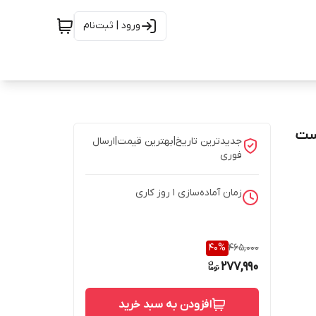
ورود | ثبت‌نام
وص پوست
جدیدترین تاریخ|بهترین قیمت|ارسال
فوری
زمان آماده‌سازی
1
روز کاری
40
%
465,000
277,990
افزودن به سبد خرید