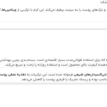
:
کرم سبک با بافت نرم، زودجذب و بدون حس سنگینی
ترک‌های پوست را به سرعت برطرف می‌کند. این کرم با ترکیبی از
ویتامین‌ها، 
ایران
پمپی بهداشتی و آسان برای استفاده دقیق
رفع خشکی شدید، ترک و زبری پوست
ملایم و طبیعی
ه برای استفاده طولانی‌مدت بسیار اقتصادی است. بسته‌بندی پمپی بهداشتی،
استفاده روزانه صبح و شب، پس از شستشو یا استحمام
نده کیفیت بالای محصول است و استفاده روزانه را راحت و سریع می‌کند.
نتی‌اکسیدان‌های طبیعی
فرموله شده است. این ترکیبات به
تغذیه عمقی پوست، 
مناسب بوده و ریسک تحریک یا قرمزی پوست را کاهش می‌دهد.
ه سرعت نرم و لطیف می‌شوند.
 بازسازی می‌شود.
نی روی پوست.
اده روزانه حتی در پوست‌های حساس.