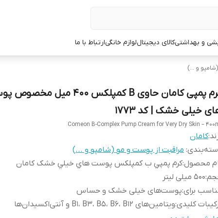
یشی و بهداشتی
کالای دیجیتال
لوازم خانگی
ارتباط با ما
امپو و ...)
کرم پمپی کامان حاوی B کمپلکس 400 میل مخص
ای خیلی خشک | کد 1773
Comeon B-Complex Pump Cream for Very Dry Skin – 400
ند:
کامان
ته‌بندی
:
مراقبت از پوست و مو (شامپو و ...)
ام محصول
:
کرم پمپي ب کمپلکس پوست هاي خيلي خشک کامان
جم
:
500 میلی لیتر
اسب برای
:
پوست‌های خیلی خشک و حساس
کیبات کلیدی
:
ویتامین‌های B1، B3، B5، B6، B12 و آنتی‌اکسیدان‌ها