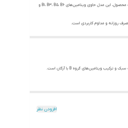
کرم پمپی B Complex آرگان کامان با حجم 400 میلی‌لیتر برای پوست‌های چرب و مختلط عرضه شده است. بر اساس مشخصات ثبت‌شده محصول، این مدل حاوی ویتامین‌های B1، B3، B5، B6 و
این مدل نسخه 400 میلی‌لیتری کرم پمپی B Complex آرگان کامان برای پوست چرب و مختلط است. ویژگی اصلی آن بافت سبک و ترکیب ویتامین‌های گروه B با آرگان است.
افزودن نظر