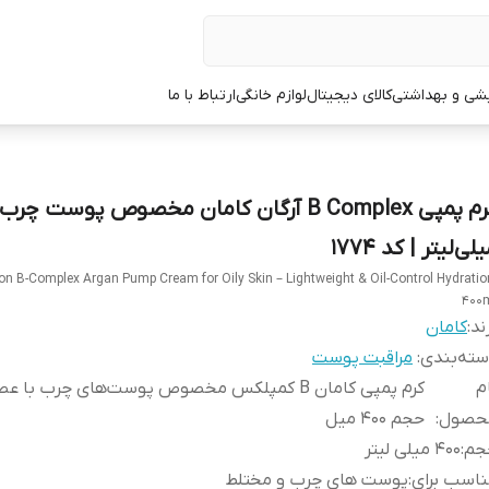
یشی و بهداشتی
کالای دیجیتال
لوازم خانگی
ارتباط با ما
لی‌لیتر | کد 1774
n B-Complex Argan Pump Cream for Oily Skin – Lightweight & Oil-Control Hydratio
400
ند:
کامان
ته‌بندی
:
مراقبت پوست
م
کرم پمپی کامان B کمپلکس مخصوص پوست‌های چرب با ع
حصول
:
حجم 400 میل
جم
:
400 میلی لیتر
اسب برای
:
پوست های چرب و مختلط