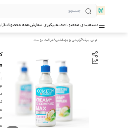
دسته‌بندی محصولات
خانه
پیگیری سفارش
همه محصولات
آرا
ام تی پیک
/
آرایشی و بهداشتی
/
مراقبت پوست
می
n-
ml
بر
دس
نا
م
ح
من