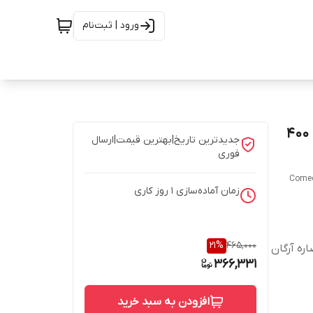
ورود | ثبت‌نام
کرم پمپی B Complex آرگان کامان مخصوص پوست چرب 400
جدیدترین تاریخ|بهترین قیمت|ارسال
فوری
Comeo
زمان آماده‌سازی
1
روز کاری
21
%
465,000
صاره آرگان
366,331
افزودن به سبد خرید