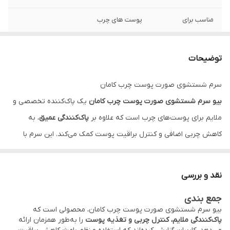
مناسب برای
پوست های چرب
حجم
200 میلی لیتر
توضیحات
مناسب
استفاده روزانه پوست چرب
سرم شستشوی صورت پوست چرب کامان
ویژگی خاص
حاوی ترکیبات بیولوژیک و عصاره‌های طبیعی
بیو سرم شستشوی صورت پوست چرب کامان
یک پاک‌کننده تخصصی و
برای کاهش خشکی و حفظ رطوبت
ملایم برای پوست‌های چرب است که علاوه بر
پاک‌کنندگی عمیق
، به
عملکرد
پاک‌کننده ملایم، مرطوب‌کننده و تغذیه‌کننده
کاهش چربی اضافی و کنترل براقیت پوست کمک می‌کند. این سرم با
پوست
فرمولاسیونی حاوی
ترکیبات بیولوژیک و عصاره‌های طبیعی
، آلودگی‌ها،
نوع بافت
سبک، غیرچرب، بدون ایجاد التهاب و تحریک
چربی و مواد آرایشی را به‌طور کامل از سطح پوست پاک کرده و پوست را
نقد و بررسی
تمیز، شاداب و متعادل نگه می‌دارد.
نوع بسته‌بندی
تیوپی با درپوش پمپی
جمع بندی
استفاده روزانه از این محصول باعث می‌شود پوست
لطیف، بدون چربی
بیو سرم شستشوی صورت پوست چرب کامان، محصولی است که
کشور سازنده
ایران
اضافی و خوش‌تعادل
باقی بماند و از بروز جوش‌های ناشی از چربی بیش
پاک‌کنندگی ملایم، کنترل چربی و تغذیه پوست
را به‌طور همزمان ارائه