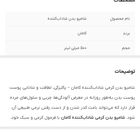
مشخصات
نام محصول
شامپو بدن شاداب‌کننده
برند
کامان
حجم
500 میلی لیتر
مناسب برای
انواع پوست
توضیحات
نوع بافت
کرمی با کف ملایم
شامپو بدن کرمی شاداب‌کننده کامان – پاکیزگی، لطافت و شادابی پوست
کاربرد
شاداب‌کننده + پاک‌کننده و نرم‌کننده پوست
پوست بدن به‌طور روزانه در معرض آلودگی‌ها، چربی و سلول‌های مرده
ترکیبات کلیدی
مواد مرطوب‌کننده و انرژی‌بخش پوست
قرار دارد که می‌تواند باعث کدر شدن و از دست رفتن نرمی طبیعی آن
شود.
شامپو بدن کرمی شاداب‌کننده کامان
با فرمول کرمی و سبک خود،
دارای
عصاره ی اسطوخودوس, الوئه ورا
علاوه بر پاکسازی کامل،
شادابی، لطافت و رطوبت طبیعی پوست
را حفظ
کشور سازنده
ایران
می‌کند. این محصول تجربه‌ای دلپذیر و تازه از حمام را برای همه انواع