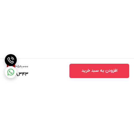
658,000
21
%
افزودن به سبد خرید
518,343
برگشت به بالا