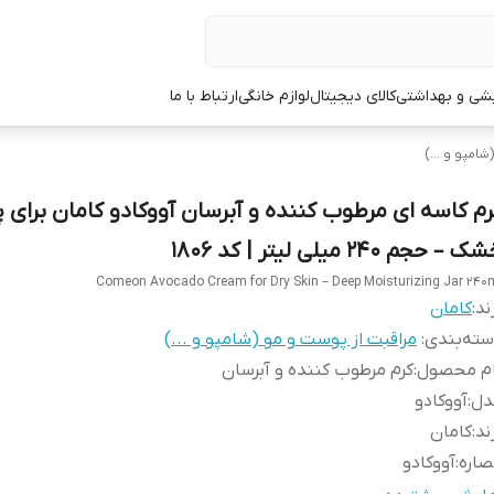
یشی و بهداشتی
کالای دیجیتال
لوازم خانگی
ارتباط با ما
امپو و ...)
رم کاسه ای مرطوب کننده و آبرسان آووکادو کامان برای
 – حجم 240 میلی لیتر | کد 1806
Comeon Avocado Cream for Dry Skin – Deep Moisturizing Jar 240
ند:
کامان
ته‌بندی
:
مراقبت از پوست و مو (شامپو و ...)
ام محصول
:
کرم مرطوب کننده و آبرسان
دل
:
آووکادو
ند
:
کامان
صاره
:
آووکادو