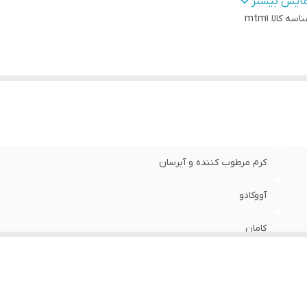
جم
:
250 گرم
مایش بیشتر
یحه
:
اسه کالا
mtm1
ملایم و ماندگار
ور سازنده
:
ایران
اسب برای
:
پوست‌های خشک و خیلی خشک
رای
:
ویتامین E، ویتامین‌های گروه B، آنتی‌اکسیدان‌ها
ع بافت
:
غلیظ و مغذی با جذب سریع
کرم مرطوب کننده و آبرسان
آووکادو
کامان
آووکادو
250 گرم