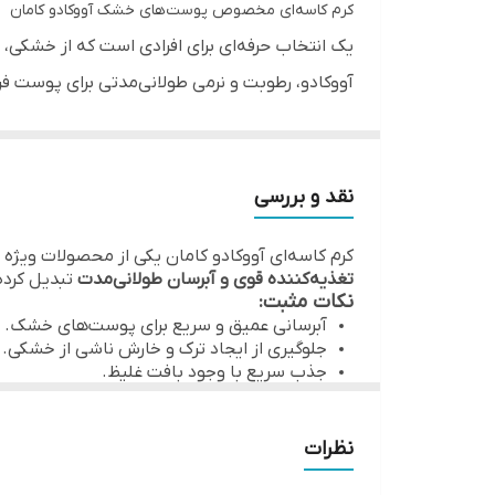
کرم کاسه‌ای مخصوص پوست‌های خشک آووکادو کامان
رایحه
یک انتخاب حرفه‌ای برای افرادی است که از خشکی
آووکادو، رطوبت و نرمی طولانی‌مدتی برای پوست فرا
کشور سازنده
ترکیبات کلیدی
مناسب برای
آووکادو:
سرشار از اسیدهای چرب مفید برای ت
ویتامین E و B:
محافظت از پوست در برابر خشکی
دارای
نقد و بررسی
آنتی‌اکسیدان‌ها:
جلوگیری از آسیب رادیکال‌های
نوع بافت
کرم کاسه‌ای آووکادو کامان یکی از محصولات ویژه 
عملکرد کرم آووکادو کامان
تغذیه‌کننده قوی و آبرسان طولانی‌مدت
تبدیل کرده
آبرسانی عمیق پوست‌های خشک و خیلی خشک
نکات مثبت:
آبرسانی عمیق و سریع برای پوست‌های خشک.
جلوگیری از پوسته‌پوسته شدن و ترک‌خوردگی.
جلوگیری از ایجاد ترک و خارش ناشی از خشکی.
جذب سریع با وجود بافت غلیظ.
بازگرداندن نرمی و لطافت طبیعی پوست.
حاوی آنتی‌اکسیدان برای محافظت در برابر عوا
تغذیه کامل سلول‌های پوستی با ویتامین‌ها و 
فرمولاسیون باکیفیت تحت لیسانس سوئیس.
این کرم به‌طور ویژه برای پوست‌هایی طراحی شده ک
مزایای استفاده روزانه
نظرات
آن را به عنوان یک کرم مطمئن برای فصول سرد و ش
رطوبت پایدار و ماندگار تا 24 ساعت.