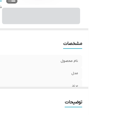
ح
ن
را
شن
کش
من
دا
نو
مشخصات
نام محصول
مدل
برند
عصاره
توضیحات
حجم