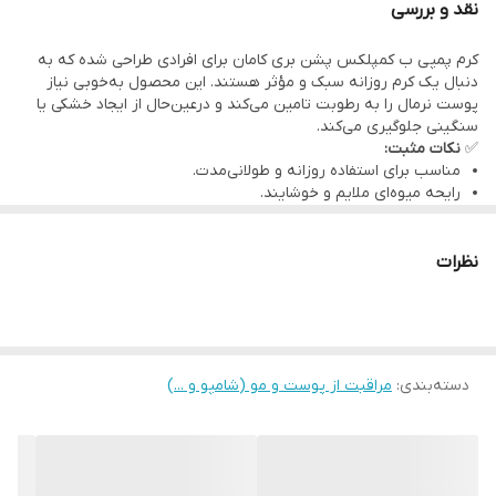
نقد و بررسی
نوع بسته‌بندی
بطری پمپی بهداشتی و کاربردی
پشن‌بری:
منبعی غنی از آنتی‌اکسیدان‌ها برای جلوگیری از کدری
کرم پمپی ب کمپلکس پشن بری کامان برای افرادی طراحی شده که به
و خستگی پوست.
دنبال یک کرم روزانه سبک و مؤثر هستند. این محصول به‌خوبی نیاز
ویتامین‌های گروه B:
پوست نرمال را به رطوبت تامین می‌کند و درعین‌حال از ایجاد خشکی یا
تغذیه سلول‌های پوستی و بهبود عملکرد
سنگینی جلوگیری می‌کند.
طبیعی پوست.
✅
نکات مثبت:
مناسب برای استفاده روزانه و طولانی‌مدت.
ویتامین E:
محافظت در برابر رادیکال‌های آزاد و پیشگیری از
رایحه میوه‌ای ملایم و خوشایند.
پیری زودرس.
جذب سریع و بافت غیرچرب.
ترکیب آنتی‌اکسیدانی قوی برای محافظت از پوست.
عملکرد کرم ب کمپلکس پشن بری
نظرات
آبرسانی مناسب برای پوست نرمال و مختلط.
ایجاد لطافت و نرمی بی‌نظیر.
افزایش شادابی و طراوت پوست.
دسته‌بندی
:
مراقبت از پوست و مو (شامپو و ...)
پیشگیری از خشکی ناشی از عوامل محیطی.
مزایای استفاده روزانه
آبرسانی متعادل بدون چرب شدن پوست.