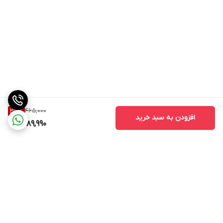
465,000
37
%
افزودن به سبد خرید
289,990
برگشت به بالا