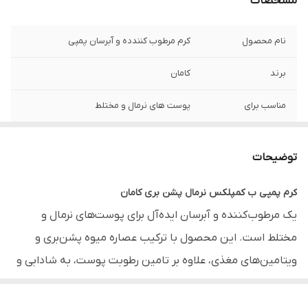
مشخصات
نام محصول
کرم مرطوب کنندده و آبرسان پمپی
برند
کامان
مناسب برای
پوست های نرمال و مختلط
حجم
400 میلی لیتر
توضیحات
ترکیبات کلیدی
عصاره پشن‌بری + ویتامین‌های گروه B +
ویتامین E
کرم پمپی ب کمپلکس نرمال پشن بری کامان
یک مرطوب‌کننده و آبرسان ایده‌آل برای پوست‌های نرمال و
عملکرد
آبرسانی و رطوبت‌رسانی، ایجاد نرمی و لطافت
مختلط است. این محصول با ترکیب عصاره میوه پشن‌بری و
نوع بافت
سبک، زودجذب، بدون ایجاد سنگینی یا چربی
ویتامین‌های مغذی، علاوه بر تامین رطوبت پوست، به شادابی و
کشور سازنده
ایران
طراوت روزانه آن کمک می‌کند و پوست را نرم و لطیف نگه می‌دارد.
ترکیبات کلیدی