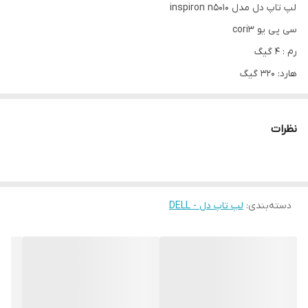
لپ تاپ دل مدل inspiron n5010
سی پی یو cori3
رم : 4 گیگ
هارد: 320 گیگ
سایز صفحه: 15 اینچ
باطری کاملا سالم و نو می باشد.
نظرات
دسته‌بندی
:
لپ تاپ دل - DELL