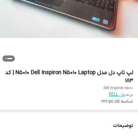
لپ تاپ دل مدل N5010 Dell Inspiron N5010 Laptop | کد
183
dell inspiron n5010
برند:
دل DELL
شناسه کالا
mt-pc
توضیحات