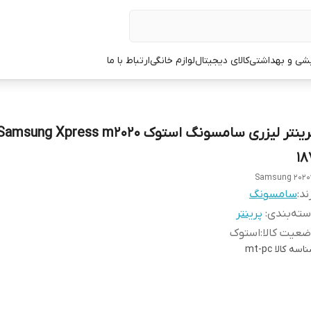
یشی و بهداشتی
کالای دیجیتال
لوازم خانگی
ارتباط با ما
18
Samsung 202
ند:
سامسونگ
ته‌بندی
:
پرینتر
عیت کالا
:
استوک
اسه کالا
mt-pc