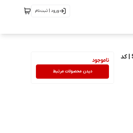
ورود | ثبت‌نام
پرینتر لیزری سامسونگ استوک Samsung Xpress m2020 | کد
ناموجود
دیدن محصولات مرتبط