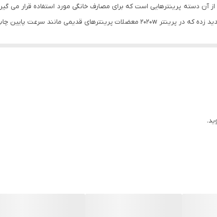
 تک کاره لیزری برند سامسونگ مدل M2020W یکی از آن دسته پرینترهایی است که برای مصارف خانگی مورد 
چاپ و کشیده شدن چندتایی کاغذ برطرف شده است.
پرینترهای سری W سامسونگ به معنی هستند که امکان ا
چاپ پرینتر 2020W تقریبا 18 برگ در دقیقه است و حافظه 64مگابایتی دارد.
پرینتر 2020W سامسونگ علاوه بر ویژگیهای بالا دارای یک ویژگی دیگری به نام NFC است.
تر هستند می توانند بدون ورود رمزی به پرینتر متصل شوند. و این پنل به جهت دس
ید.
ینتر تک کاره در حد نو است، کارتریج آن نو هست و دارای ظاهری شیک و تمیز است. ه
کارتریج این پرینتر قابلیت شارژ مجدد دارد.