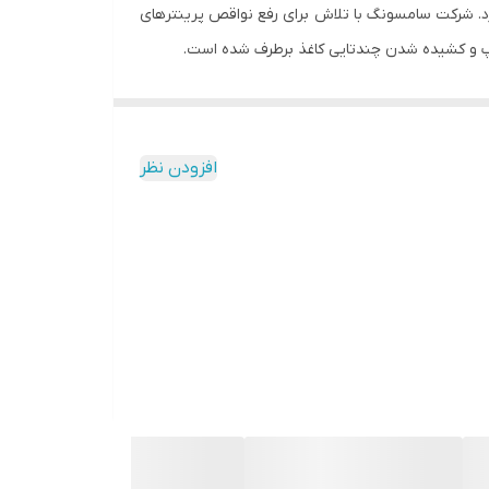
استفاده قرار می گیرد. شرکت سامسونگ با تلاش برای رفع نواقص پرینترهای
تصال به موبایل بدون کابل را دارند و پرینتر M2020W هم این قابلیت اتصال به موبایل، لپ تاپ و … را از طریق وای فای دارد. سرعت
 این قابلیت به کاربرانی که تلفن همراه آنها از این تکنولوژی پشتیبانی می کند امکان اتصال بیسیم
افزودن نظر
بدون رمز می دهد.
پرینتر دست دوم 2020W دارای یک پنل کاربری است که برروی آن دو کلید قراردارد; یک کلید برای خاموش/روشن کردن پرینتر و دیگری کلید WPS است که کاربرد این کلید بعداز نگه داشتن
ترسی راحت تر کاربران به پرینتر 2020W است.
مچنین دارای یک مخزن کاغذکش 150 برگی است.