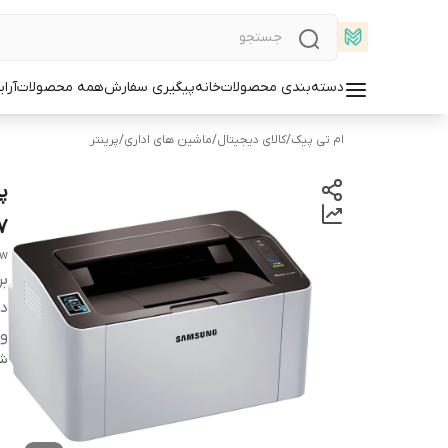
دسته‌بندی محصولات
خانه
پیگیری سفارش
همه محصولات
آرا
ام تی پیک
/
کالای دیجیتال
/
ماشین های اداری
/
پرینتر
7
0w
بر
دس
وض
شن