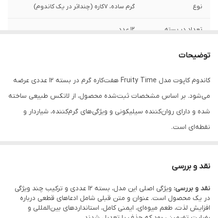
نوع
گرم ساده، 7کاره (چنداثر در یک کاندوم)
تعداد در بسته
12 عدد
طول
استاندارد (≈ 180–200 میلی‌متر)
توضیحات
جنس
لاتکس طبیعی با کیفیت بالا
کاندوم کاپوت مدل Fruity Time هفت‌کاره گرم در بسته 12 عددی عرضه
می‌شود. بر اساس مشخصات ثبت‌شده محصول، از لاتکس طبیعی ساخته
عرض
استاندارد (≈ 52–54 میلی‌متر)
شده و دارای روان‌کننده سیلیکونی و ویژگی‌های گرم‌کننده، شیاردار و
دارای
روان کننده سیلیکونی
نقطه‌ای است.
برای نحوه استفاده و شرایط نگهداری، اطلاعات درج‌شده روی بسته‌بندی
ویژگی‌های خاص
7 اثر شامل گرم کننده، شیار دار، نقطه‌ای، نازک،
روان‌کننده، حس طبیعی و تحریک بیشتر
محصول در اولویت قرار دارد.
نقد و بررسی
کشور سازنده
ایران
نقد و بررسی:
ویژگی اصلی این مدل، بسته 12 عددی و ترکیب چند ویژگی
در یک محصول است. عنوان و متن قبلی شامل ادعاهای قطعی درباره
ضخامت
استاندارد
افزایش لذت، طعم میوه‌ای، ایمنی کامل، استانداردهای بین‌المللی و
رضایت تضمینی بود که حذف یا تعدیل شدند.