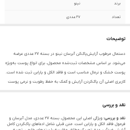
برند
نینو
تعداد
27 عددی
کشور سازنده
ایران
توضیحات
مدل
آبرسان
دستمال مرطوب آرایش‌پاک‌کن آبرسان نینو در بسته 27 عددی عرضه
کاربرد اصلی
پاک‌کننده آرایش و آبرسان پوست
می‌شود. بر اساس مشخصات ثبت‌شده محصول، برای انواع پوست به‌ویژه
سازگار با نوع پوست
انواع پوست به‌ویژه خشک و نرمال
پوست خشک و نرمال مناسب است و فاقد الکل و پارابن ثبت شده است.
کاربری اصلی آن پاک‌کردن آرایش و کمک به حفظ رطوبت و نرمی پوست
خواص
مرطوب‌کننده، نرم‌کننده، بدون ایجاد چسبندگی
است. پس از هر بار مصرف، بسته‌بندی بسته شود تا دستمال‌ها خشک
بدون
الکل و پارابن
نشوند.
نقد و بررسی
دارای
ترکیبات آبرسان و نرم‌کننده طبیعی
نقد و بررسی:
ویژگی اصلی این محصول، بسته 27 عددی، مدل آبرسان و
فرمول فاقد الکل و پارابن است. متن قبلی شامل ادعاهای پاک‌کردن کامل
نوع بسته‌بندی
درب چسبی، قابل حمل و سبک
آرایش ضدآب، عدم تحریک مطلق، مقایسه با برندهای خارجی، تجربه