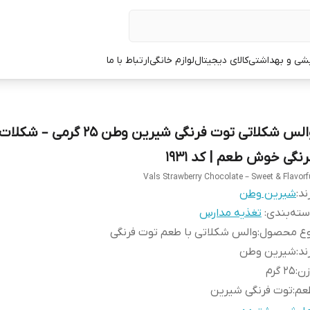
یشی و بهداشتی
کالای دیجیتال
لوازم خانگی
ارتباط با ما
والس شکلاتی توت فرنگی شیرین وطن 25 گرم
رنگی خوش طعم | کد 1931
Vals Strawberry Chocolate – Sweet & Flavorf
ند:
شیرین وطن
ته‌بندی
:
تغذیه مدارس
وع محصول
:
والس شکلاتی با طعم توت فرنگی
ند
:
شیرین وطن
زن
:
25 گرم
عم
:
توت فرنگی شیرین