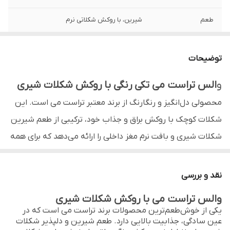
طعم
شیرین، با روکش شکلاتی نرم
مناسب برای
پذیرایی، هدیه، جشن‌ها و میان‌وعده کودکان
توضیحات
ویژگی خاص
ترکیب شکلات شیری با روکش رنگی و ظاهر
فانتزی
و
الس تراست می تکی رنگی با روکش شکلات شیری
محصولی دل‌انگیز و رنگارنگ از برند معتبر تراست می است. این
بافت و حالت
مغز نرم و لطیف با پوسته رنگی ترد
شکلات کوچک با روکش براق و جذاب خود، ترکیبی از طعم شیرین
برند
Trust Me (تراست می)
شکلات شیری و بافت نرم مغز داخلی را ارائه می‌دهد که برای همه
کشور تولیدکننده
ایران
سنین، به‌ویژه کودکان، فوق‌العاده لذت‌بخش است.
طعم خاص و طراحی چشم‌نواز
نقد و بررسی
شرکت سازنده
نیلی تو
ترکیب شکلات شیری خامه‌ای با رنگ‌های شاد و پوسته ترد،
و
الس تراست می با روکش شکلات شیری
تجربه‌ای متفاوت از شکلات را به شما هدیه می‌دهد. هر قطعه
یکی از خوش‌طعم‌ترین محصولات برند تراست می است که در
عین سادگی، جذابیت بالایی دارد. طعم شیرین و دلپذیر شکلات
کوچک از این شکلات، حس لطافت، شیرینی و انرژی را منتقل