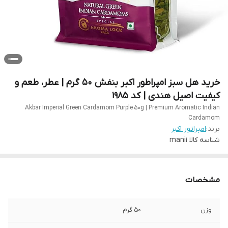
خرید هل سبز امپراطور اکبر بنفش 50 گرم | عطر، طعم و
کیفیت اصیل هندی | کد 1985
Akbar Imperial Green Cardamom Purple 50g | Premium Aromatic Indian
Cardamom
برند:
امپراتور اکبر
شناسه کالا
mani1
مشخصات
وزن
50 گرم