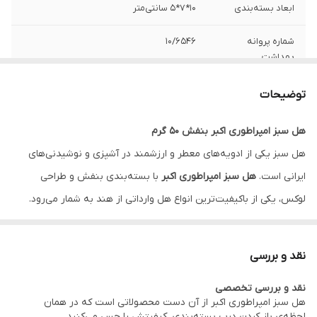
ابعاد بسته‌بندی
10*7*5 سانتی‌متر
شماره پروانه
10/6546
بهداشت
تعداد کالا
1
توضیحات
هل سبز امپراطوری اکبر بنفش ۵۰ گرم
هل سبز یکی از ادویه‌های معطر و ارزشمند در آشپزی و نوشیدنی‌های
ایرانی است.
هل سبز امپراطوری اکبر
با بسته‌بندی بنفش و طراحی
لوکس، یکی از باکیفیت‌ترین انواع هل وارداتی از هند به شمار می‌رود.
این محصول دارای
دانه‌های درشت، سبز تیره و بسیار خوش‌عطر
است که
طعم چای، دمنوش، شیرینی یا حتی قهوه را چند برابر دل‌پذیرتر می‌کند.
نقد و بررسی
ویژگی‌های محصول
نقد و بررسی تخصصی
وزن خالص:
۵۰ گرم
هل سبز امپراطوری اکبر از آن دست محصولاتی است که در همان
نوع:
هل سبز ممتاز (Green Cardamom)
لحظه‌ی باز کردن درب بسته‌بندی، کیفیتش را حس می‌کنید.